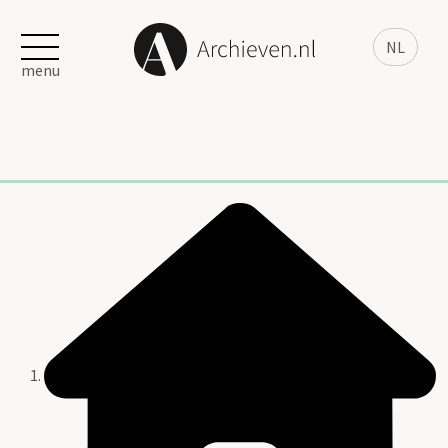
NL
menu