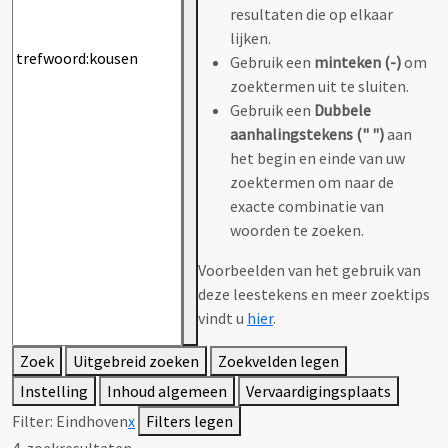
resultaten die op elkaar
lijken.
Gebruik een
minteken (-)
om
zoektermen uit te sluiten.
Gebruik een
Dubbele
aanhalingstekens (" ")
aan
het begin en einde van uw
zoektermen om naar de
exacte combinatie van
woorden te zoeken.
Voorbeelden van het gebruik van
deze leestekens en meer zoektips
vindt u
hier
.
Zoek
Uitgebreid zoeken
Zoekvelden legen
Instelling
Inhoud algemeen
Vervaardigingsplaats
Filter:
Eindhoven
x
Filters legen
4
zoekresultaten