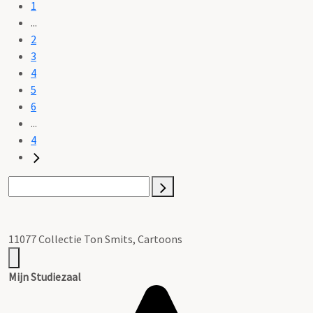
1
...
2
3
4
5
6
...
4
11077 Collectie Ton Smits, Cartoons
Mijn Studiezaal