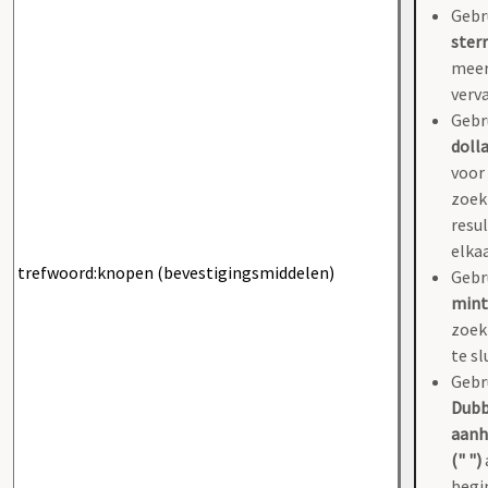
Gebr
sterr
meer
verv
Gebr
dolla
voor
zoek
resu
elkaa
Gebr
mint
zoek
te sl
Gebr
Dubb
aanh
(" ")
begi