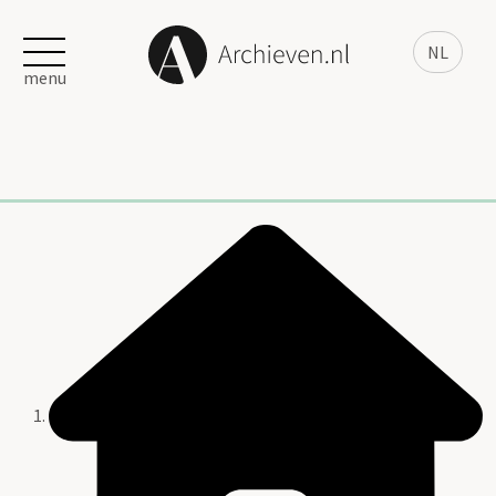
NL
menu