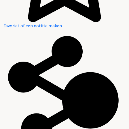
Favoriet of een notitie maken