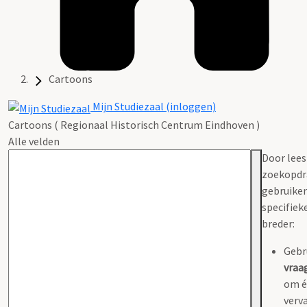
Cartoons
Mijn Studiezaal (inloggen)
Cartoons ( Regionaal Historisch Centrum Eindhoven )
Alle velden
Door lees
zoekopdr
gebruiken
specifieke
breder:
Gebr
vraa
om é
verv