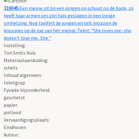
319045
Een meisje zit bij een jongen op schoot op de bank, zij
heeft haar armen om zijn hals geslagen in een innige
omhelzing. Nog twijfelt de jongen en telt intussen de
knoopjes op de rug van het meisje: Tekst: "She loves me- she
doesn't love me.. She "
Instelling:
Ton Smits Huis
Materiaalaanduiding:
schets
Inhoud algemeen:
tekstgrap
Fysieke bijzonderheid:
geschetst
papier
potlood
Vervaardigingsplaats:
Eindhoven
Auteur: