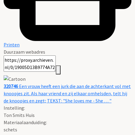
Printen
Duurzaam webadres
320746
Een vrouw heeft een jurk die aan de achterkant vol met
knoopjes zit. Als haar vriend en zij elkaar omhelsden, telt hij
de knoopjes en zegt; TEKST: "She loves me - She . . . "
Instelling:
Ton Smits Huis
Materiaalaanduiding:
schets