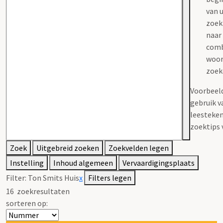
van 
zoe
naar
comb
woor
zoek
Voorbeel
gebruik v
leesteke
zoektips 
Zoek
Uitgebreid zoeken
Zoekvelden legen
Instelling
Inhoud algemeen
Vervaardigingsplaats
Filter:
Ton Smits Huis
x
Filters legen
16
zoekresultaten
sorteren op: