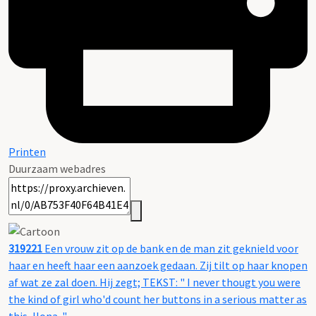
Printen
Duurzaam webadres
319221
Een vrouw zit op de bank en de man zit geknield voor
haar en heeft haar een aanzoek gedaan. Zij tilt op haar knopen
af wat ze zal doen. Hij zegt; TEKST: " I never thougt you were
the kind of girl who'd count her buttons in a serious matter as
this, Ilona. "