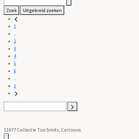
Zoek
Uitgebreid zoeken
1
...
2
3
4
5
6
...
1
11077 Collectie Ton Smits, Cartoons