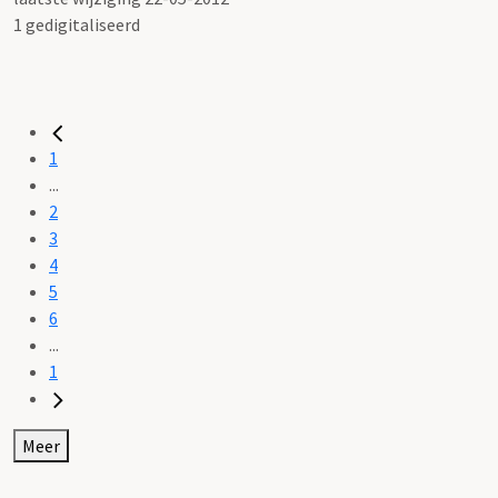
1 gedigitaliseerd
1
...
2
3
4
5
6
...
1
Meer