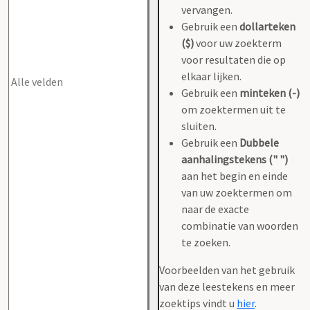
vervangen.
Gebruik een
dollarteken
($)
voor uw zoekterm
voor resultaten die op
elkaar lijken.
Gebruik een
minteken (-)
om zoektermen uit te
sluiten.
Gebruik een
Dubbele
aanhalingstekens (" ")
aan het begin en einde
van uw zoektermen om
naar de exacte
combinatie van woorden
te zoeken.
Voorbeelden van het gebruik
van deze leestekens en meer
zoektips vindt u
hier
.