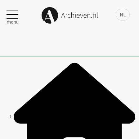
NL
menu