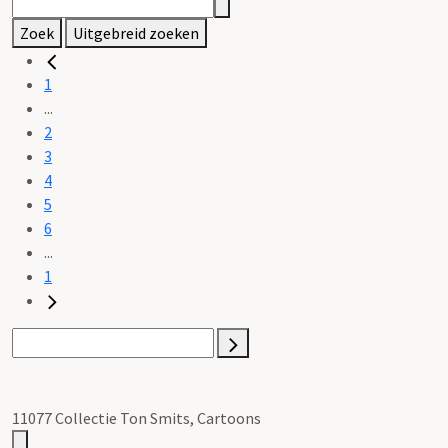
Zoek
Uitgebreid zoeken
1
...
2
3
4
5
6
...
1
11077 Collectie Ton Smits, Cartoons