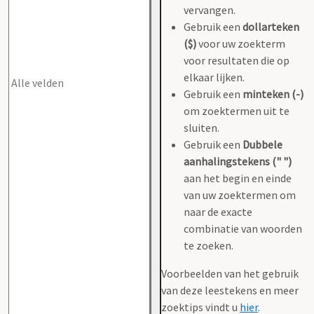
vervangen.
Gebruik een
dollarteken
($)
voor uw zoekterm
voor resultaten die op
elkaar lijken.
Gebruik een
minteken (-)
om zoektermen uit te
sluiten.
Gebruik een
Dubbele
aanhalingstekens (" ")
aan het begin en einde
van uw zoektermen om
naar de exacte
combinatie van woorden
te zoeken.
Voorbeelden van het gebruik
van deze leestekens en meer
zoektips vindt u
hier
.