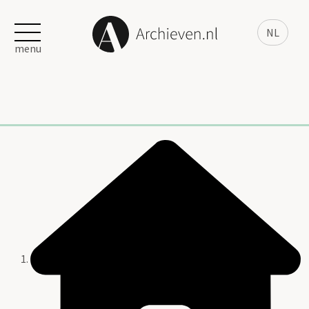
NL
menu