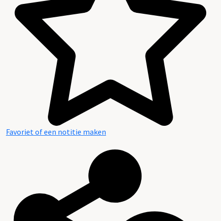
Favoriet of een notitie maken