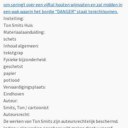
om springt over een vijftal houten wijnvaten en zal midden in
een wak waarin het bordje "DANGER" staat terechtkomen.
Instelling:
Ton Smits Huis
Materiaalaanduiding:
schets
Inhoud algemeen:
tekstgrap
Fysieke bijzonderheid:
geschetst
papier
potlood
Vervaardigingsplaats:
Eindhoven
Auteur:
Smits, Ton / cartoonist
Auteursrecht:
De werken van Ton Smits zijn auteursrechtelijk beschermd.
Indien u zijn werken openbaar wilt maken dient u vooraf