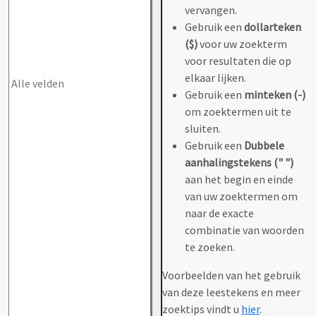
vervangen.
Gebruik een
dollarteken
($)
voor uw zoekterm
voor resultaten die op
elkaar lijken.
Gebruik een
minteken (-)
om zoektermen uit te
sluiten.
Gebruik een
Dubbele
aanhalingstekens (" ")
aan het begin en einde
van uw zoektermen om
naar de exacte
combinatie van woorden
te zoeken.
Voorbeelden van het gebruik
van deze leestekens en meer
zoektips vindt u
hier
.