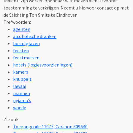
Indien u zijn werken openbaar wilt maken dient u vooraf
toestemming te verkrijgen. Neemt u hiervoor contact op met
de Stichting Ton Smits te Eindhoven.
Trefwoorden:
agenten
alcoholische dranken
borrelglazen
feesten
feestmutsen
hotels (logiesvoorzieningen)
kamers
knuppels
lawaai
mannen
pyjama's
woede
Zie ook:
Toegangcode 11077, Cartoon 309640