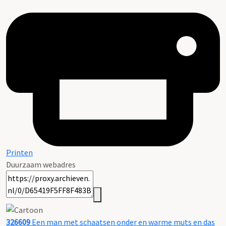
Printen
Duurzaam webadres
326609
Een man met schaatsen onder en warme muts en das