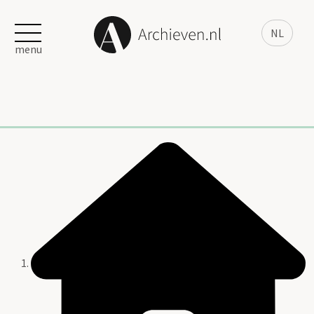
NL
menu