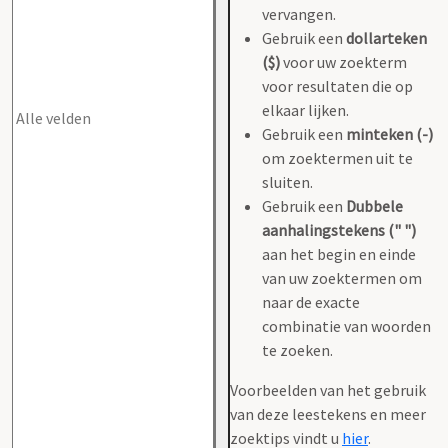
vervangen.
Gebruik een
dollarteken
($)
voor uw zoekterm
voor resultaten die op
elkaar lijken.
Gebruik een
minteken (-)
om zoektermen uit te
sluiten.
Gebruik een
Dubbele
aanhalingstekens (" ")
aan het begin en einde
van uw zoektermen om
naar de exacte
combinatie van woorden
te zoeken.
Voorbeelden van het gebruik
van deze leestekens en meer
zoektips vindt u
hier
.