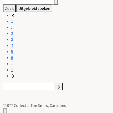
Zoek
Uitgebreid zoeken
1
...
2
3
4
5
6
...
1
11077 Collectie Ton Smits, Cartoons