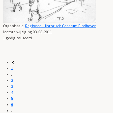
Organisatie:
Regionaal Historisch Centrum Eindhoven
laatste wijziging 03-08-2011
1 gedigitaliseerd
1
...
2
3
4
5
6
...