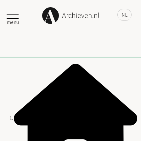
NL
menu