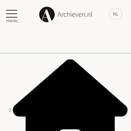
NL
menu