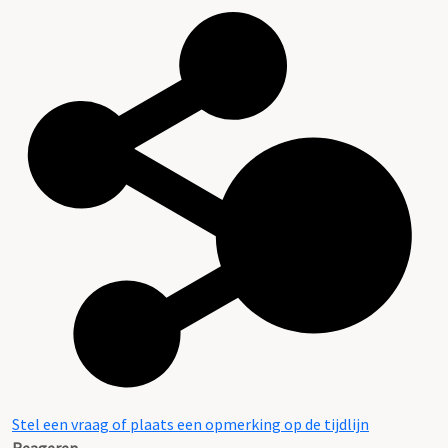
Stel een vraag of plaats een opmerking op de tijdlijn