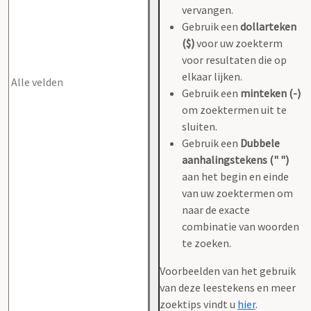
vervangen.
Gebruik een
dollarteken
($)
voor uw zoekterm
voor resultaten die op
elkaar lijken.
Gebruik een
minteken (-)
om zoektermen uit te
sluiten.
Gebruik een
Dubbele
aanhalingstekens (" ")
aan het begin en einde
van uw zoektermen om
naar de exacte
combinatie van woorden
te zoeken.
Voorbeelden van het gebruik
van deze leestekens en meer
zoektips vindt u
hier
.