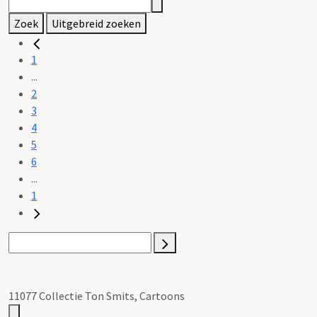
Zoek
Uitgebreid zoeken
1
...
2
3
4
5
6
...
1
11077 Collectie Ton Smits, Cartoons