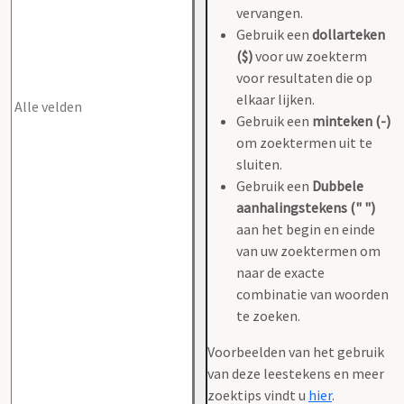
vervangen.
Gebruik een
dollarteken
($)
voor uw zoekterm
voor resultaten die op
elkaar lijken.
Gebruik een
minteken (-)
om zoektermen uit te
sluiten.
Gebruik een
Dubbele
aanhalingstekens (" ")
aan het begin en einde
van uw zoektermen om
naar de exacte
combinatie van woorden
te zoeken.
Voorbeelden van het gebruik
van deze leestekens en meer
zoektips vindt u
hier
.