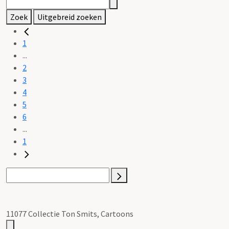
Zoek
Uitgebreid zoeken
1
...
2
3
4
5
6
...
1
11077 Collectie Ton Smits, Cartoons