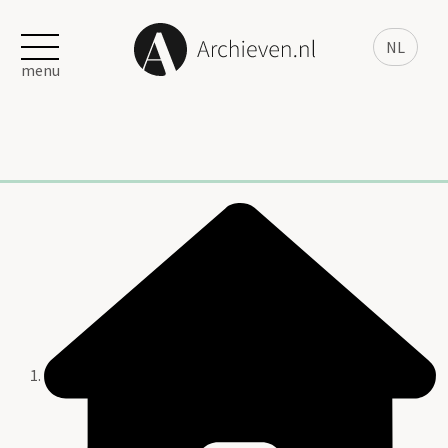
NL
menu