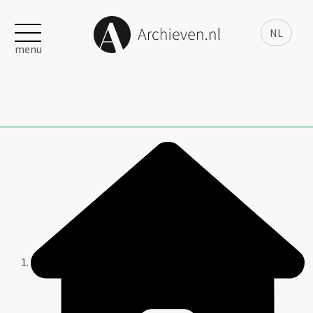
NL
menu