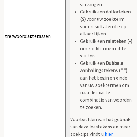
vervangen.
Gebruik een
dollarteken
($)
voor uw zoekterm
voor resultaten die op
elkaar lijken.
Gebruik een
minteken (-)
om zoektermen uit te
sluiten.
Gebruik een
Dubbele
aanhalingstekens (" ")
aan het begin en einde
van uw zoektermen om
naar de exacte
combinatie van woorden
te zoeken.
Voorbeelden van het gebruik
van deze leestekens en meer
zoektips vindt u
hier
.