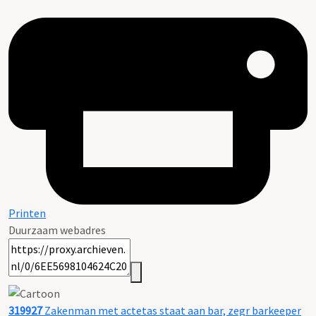
Printen
Duurzaam webadres
319927
Zakenman met actetas staat aan bar, zegr barkeeper