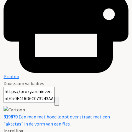
Printen
Duurzaam webadres
319870
Een man met hoed loopt over straat met een
"aktetas" in de vorm van een fles.
Instelling: