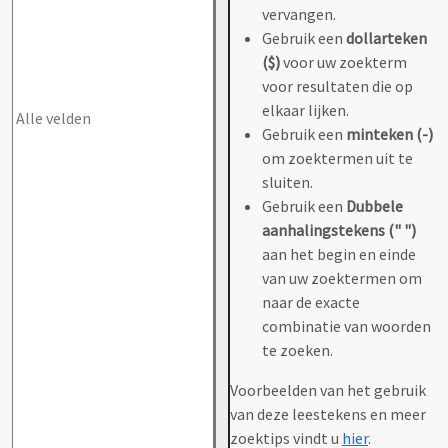
vervangen.
Gebruik een
dollarteken
($)
voor uw zoekterm
voor resultaten die op
elkaar lijken.
Gebruik een
minteken (-)
om zoektermen uit te
sluiten.
Gebruik een
Dubbele
aanhalingstekens (" ")
aan het begin en einde
van uw zoektermen om
naar de exacte
combinatie van woorden
te zoeken.
Voorbeelden van het gebruik
van deze leestekens en meer
zoektips vindt u
hier
.