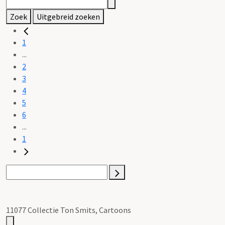
Zoek
Uitgebreid zoeken
1
...
2
3
4
5
6
...
1
11077 Collectie Ton Smits, Cartoons