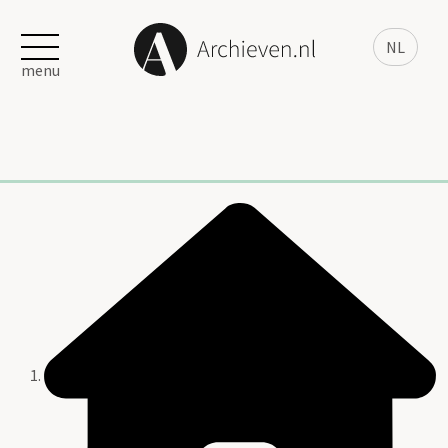
NL
menu