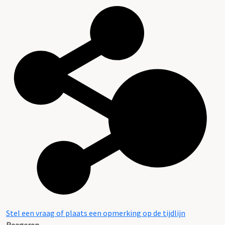
Stel een vraag of plaats een opmerking op de tijdlijn