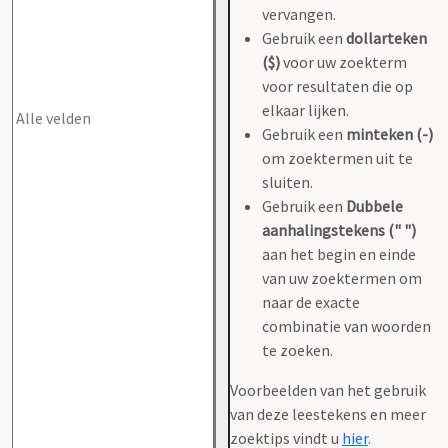
vervangen.
Gebruik een
dollarteken
($)
voor uw zoekterm
voor resultaten die op
elkaar lijken.
Gebruik een
minteken (-)
om zoektermen uit te
sluiten.
Gebruik een
Dubbele
aanhalingstekens (" ")
aan het begin en einde
van uw zoektermen om
naar de exacte
combinatie van woorden
te zoeken.
Voorbeelden van het gebruik
van deze leestekens en meer
zoektips vindt u
hier
.