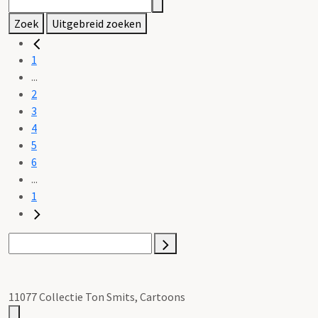
Zoek
Uitgebreid zoeken
1
...
2
3
4
5
6
...
1
11077 Collectie Ton Smits, Cartoons