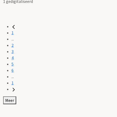
1 gedigitaliseerd
1
...
2
3
4
5
6
...
1
Meer