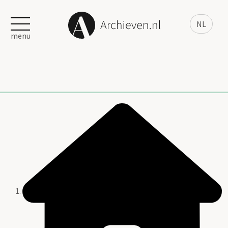
NL
menu