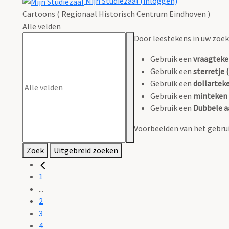
Mijn Studiezaal (inloggen)
Cartoons ( Regionaal Historisch Centrum Eindhoven )
Alle velden
Door leestekens in uw zoeko
Gebruik een
vraagteke
Gebruik een
sterretje (
Gebruik een
dollarteke
Gebruik een
minteken 
Gebruik een
Dubbele a
Voorbeelden van het gebrui
Zoek
Uitgebreid zoeken
1
...
2
3
4