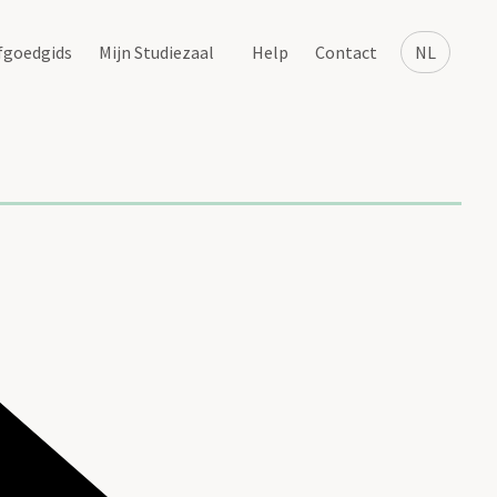
fgoedgids
Mijn Studiezaal
Help
Contact
NL