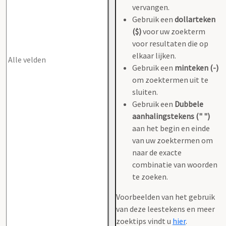
vervangen.
Gebruik een
dollarteken
($)
voor uw zoekterm
voor resultaten die op
elkaar lijken.
Gebruik een
minteken (-)
om zoektermen uit te
sluiten.
Gebruik een
Dubbele
aanhalingstekens (" ")
aan het begin en einde
van uw zoektermen om
naar de exacte
combinatie van woorden
te zoeken.
Voorbeelden van het gebruik
van deze leestekens en meer
zoektips vindt u
hier
.