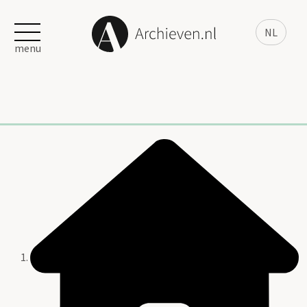
NL
menu