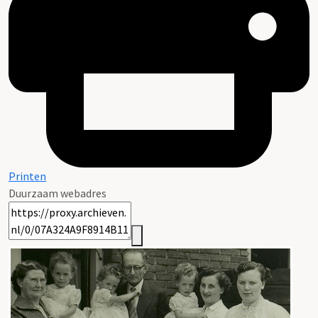
Printen
Duurzaam webadres