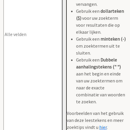
vervangen.
Gebruik een
dollarteken
($)
voor uw zoekterm
voor resultaten die op
elkaar lijken.
Gebruik een
minteken (-)
om zoektermen uit te
sluiten.
Gebruik een
Dubbele
aanhalingstekens (" ")
aan het begin en einde
van uw zoektermen om
naar de exacte
combinatie van woorden
te zoeken.
Voorbeelden van het gebruik
van deze leestekens en meer
zoektips vindt u
hier
.