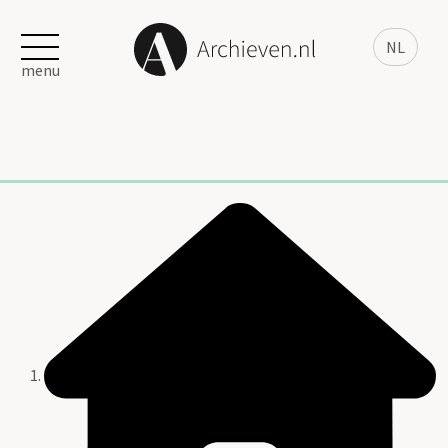
NL
menu