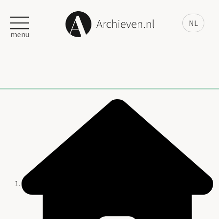
NL
menu