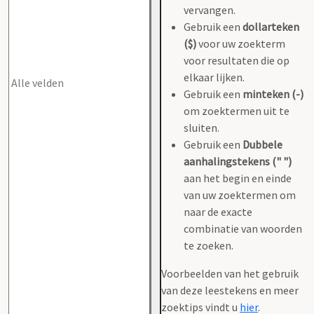
vervangen.
Gebruik een
dollarteken
($)
voor uw zoekterm
voor resultaten die op
elkaar lijken.
Gebruik een
minteken (-)
om zoektermen uit te
sluiten.
Gebruik een
Dubbele
aanhalingstekens (" ")
aan het begin en einde
van uw zoektermen om
naar de exacte
combinatie van woorden
te zoeken.
Voorbeelden van het gebruik
van deze leestekens en meer
zoektips vindt u
hier
.