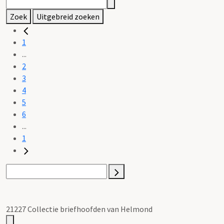
Zoek
Uitgebreid zoeken
1
...
2
3
4
5
6
...
1
21227 Collectie briefhoofden van Helmond