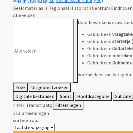
Mijn Studiezaal (inloggen)
Beeldmateriaal ( Regionaal Historisch Centrum Eindhoven 
Alle velden
Door leestekens in uw zoeko
Gebruik een
vraagteke
Gebruik een
sterretje (
Gebruik een
dollarteke
Gebruik een
minteken 
Gebruik een
Dubbele a
Voorbeelden van het gebrui
Zoek
Uitgebreid zoeken
Digitale bestanden
Soort
Hoofdcategorie
Subcate
Filter:
Tramstraat
x
Filters legen
213
afbeeldingen
sorteren op: