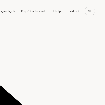
fgoedgids
Mijn Studiezaal
Help
Contact
NL