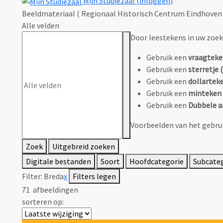
Mijn Studiezaal (inloggen)
Beeldmateriaal ( Regionaal Historisch Centrum Eindhoven 
Alle velden
Door leestekens in uw zoeko
Gebruik een
vraagteke
Gebruik een
sterretje (
Gebruik een
dollarteke
Gebruik een
minteken 
Gebruik een
Dubbele a
Voorbeelden van het gebrui
Zoek
Uitgebreid zoeken
Digitale bestanden
Soort
Hoofdcategorie
Subcate
Filter:
Breda
x
Filters legen
71
afbeeldingen
sorteren op: