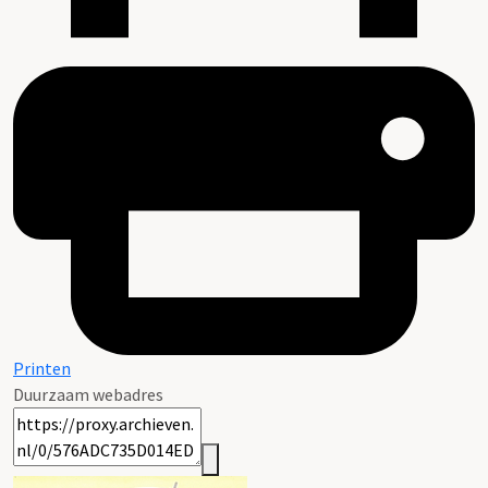
Printen
Duurzaam webadres