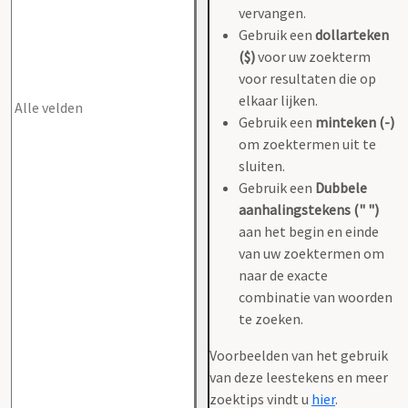
vervangen.
Gebruik een
dollarteken
($)
voor uw zoekterm
voor resultaten die op
elkaar lijken.
Gebruik een
minteken (-)
om zoektermen uit te
sluiten.
Gebruik een
Dubbele
aanhalingstekens (" ")
aan het begin en einde
van uw zoektermen om
naar de exacte
combinatie van woorden
te zoeken.
Voorbeelden van het gebruik
van deze leestekens en meer
zoektips vindt u
hier
.