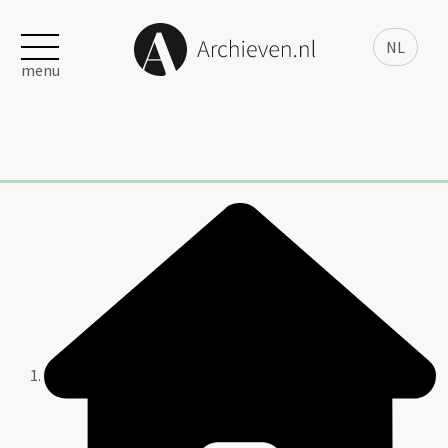
NL
menu