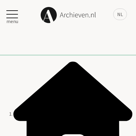
NL
menu