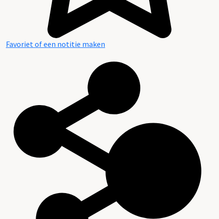
Favoriet of een notitie maken