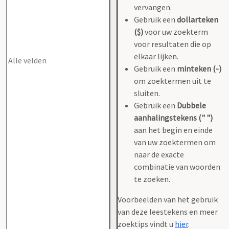
vervangen.
Gebruik een
dollarteken
($)
voor uw zoekterm
voor resultaten die op
elkaar lijken.
Gebruik een
minteken (-)
om zoektermen uit te
sluiten.
Gebruik een
Dubbele
aanhalingstekens (" ")
aan het begin en einde
van uw zoektermen om
naar de exacte
combinatie van woorden
te zoeken.
Voorbeelden van het gebruik
van deze leestekens en meer
zoektips vindt u
hier
.