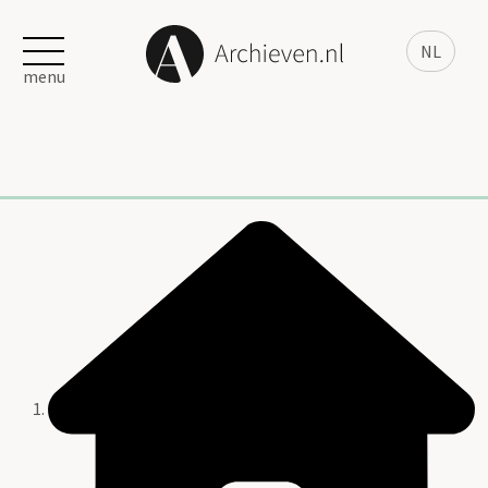
NL
menu