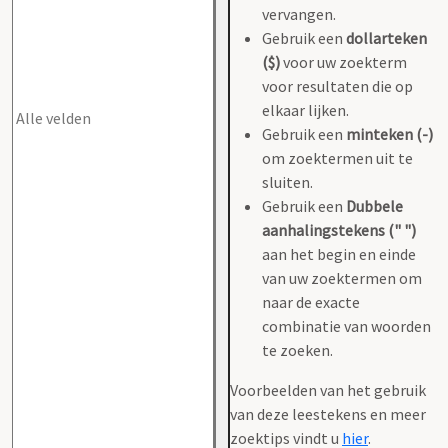
vervangen.
Gebruik een
dollarteken
($)
voor uw zoekterm
voor resultaten die op
elkaar lijken.
Gebruik een
minteken (-)
om zoektermen uit te
sluiten.
Gebruik een
Dubbele
aanhalingstekens (" ")
aan het begin en einde
van uw zoektermen om
naar de exacte
combinatie van woorden
te zoeken.
Voorbeelden van het gebruik
van deze leestekens en meer
zoektips vindt u
hier
.