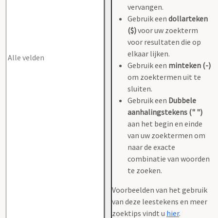
vervangen.
Gebruik een
dollarteken
($)
voor uw zoekterm
voor resultaten die op
elkaar lijken.
Gebruik een
minteken (-)
om zoektermen uit te
sluiten.
Gebruik een
Dubbele
aanhalingstekens (" ")
aan het begin en einde
van uw zoektermen om
naar de exacte
combinatie van woorden
te zoeken.
Voorbeelden van het gebruik
van deze leestekens en meer
zoektips vindt u
hier
.