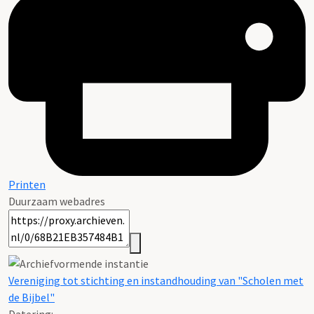
Printen
Duurzaam webadres
Vereniging tot stichting en instandhouding van "Scholen met
de Bijbel"
Datering
: