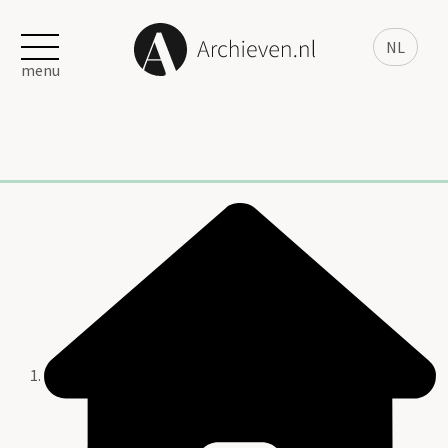
NL
menu