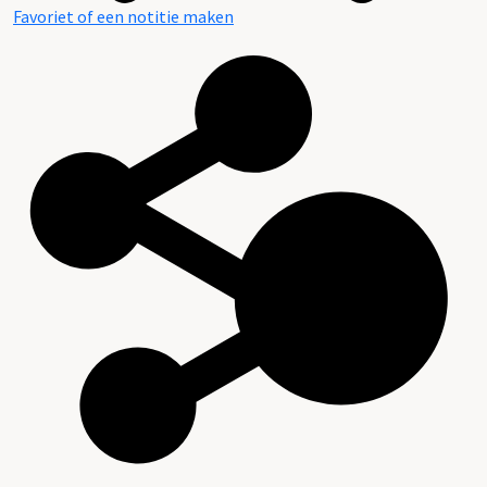
Favoriet of een notitie maken