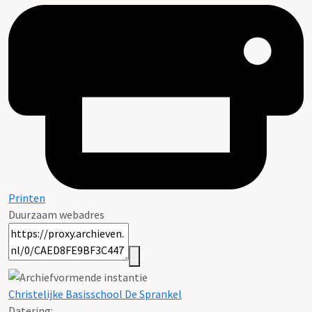
Printen
Duurzaam webadres
Christelijke Basisschool De Sprankel
Datering
: