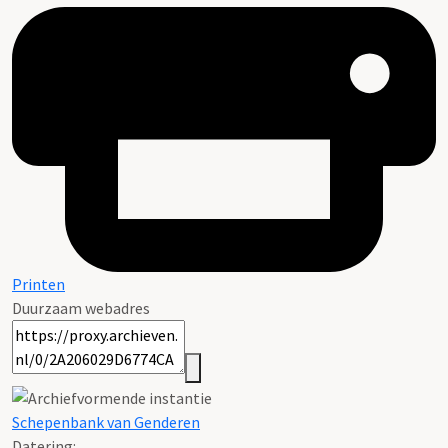
Printen
Duurzaam webadres
Schepenbank van Genderen
Datering
: