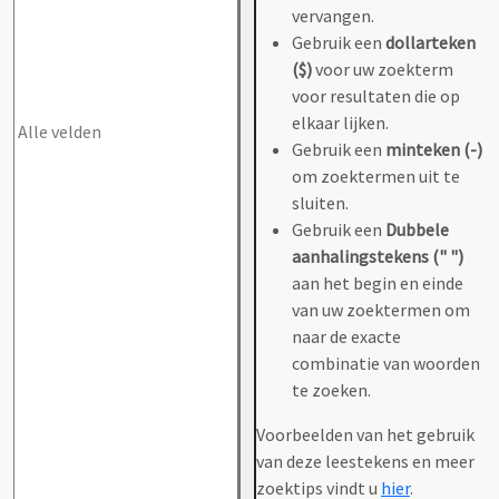
vervangen.
Gebruik een
dollarteken
($)
voor uw zoekterm
voor resultaten die op
elkaar lijken.
Gebruik een
minteken (-)
om zoektermen uit te
sluiten.
Gebruik een
Dubbele
aanhalingstekens (" ")
aan het begin en einde
van uw zoektermen om
naar de exacte
combinatie van woorden
te zoeken.
Voorbeelden van het gebruik
van deze leestekens en meer
zoektips vindt u
hier
.