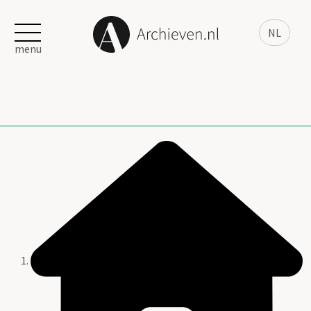
NL
menu