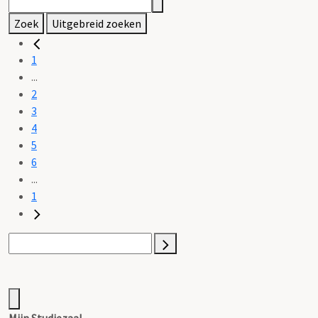
Zoek
Uitgebreid zoeken
1
...
2
3
4
5
6
...
1
Mijn Studiezaal