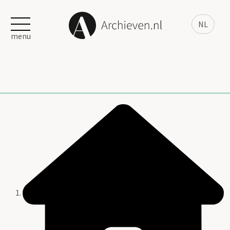
NL
menu