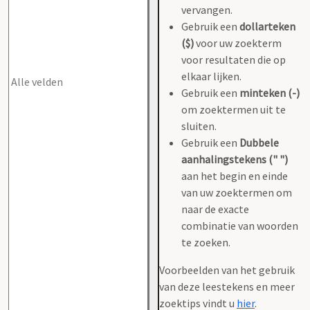
vervangen.
Gebruik een
dollarteken
($)
voor uw zoekterm
voor resultaten die op
elkaar lijken.
Gebruik een
minteken (-)
om zoektermen uit te
sluiten.
Gebruik een
Dubbele
aanhalingstekens (" ")
aan het begin en einde
van uw zoektermen om
naar de exacte
combinatie van woorden
te zoeken.
Voorbeelden van het gebruik
van deze leestekens en meer
zoektips vindt u
hier
.