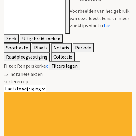
Voorbeelden van het gebruik
van deze leestekens en meer
zoektips vindt u
hier
.
Zoek
Uitgebreid zoeken
Soort akte
Plaats
Notaris
Periode
Raadpleegvestiging
Collectie
Filter:
Rengerskerke
x
Filters legen
12
notariële akten
sorteren op: