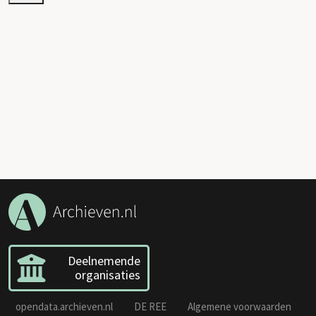
Deelnemende
organisaties
opendata.archieven.nl
DE REE
Algemene voorwaarden