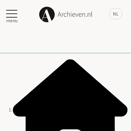
NL
menu