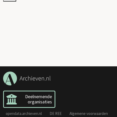
Deelnemende
organisaties
opendata.archieven.nl
DE REE
Algemene voorwaarden