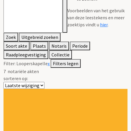
Voorbeelden van het gebruik
van deze leestekens en meer
zoektips vindt u
hier
.
Zoek
Uitgebreid zoeken
Soort akte
Plaats
Notaris
Periode
Raadpleegvestiging
Collectie
Filter:
Looperskapelle
x
Filters legen
7
notariële akten
sorteren op: