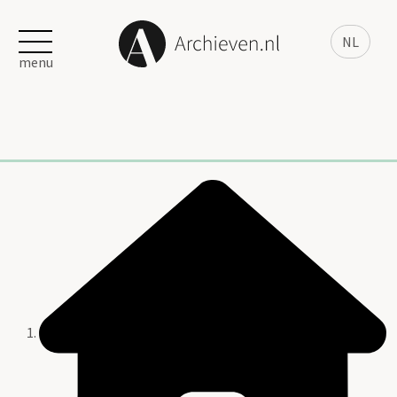
NL
menu