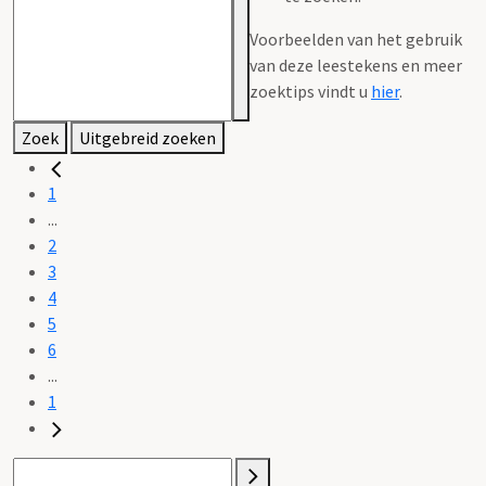
Voorbeelden van het gebruik
van deze leestekens en meer
zoektips vindt u
hier
.
Zoek
Uitgebreid zoeken
1
...
2
3
4
5
6
...
1