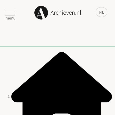
NL
menu