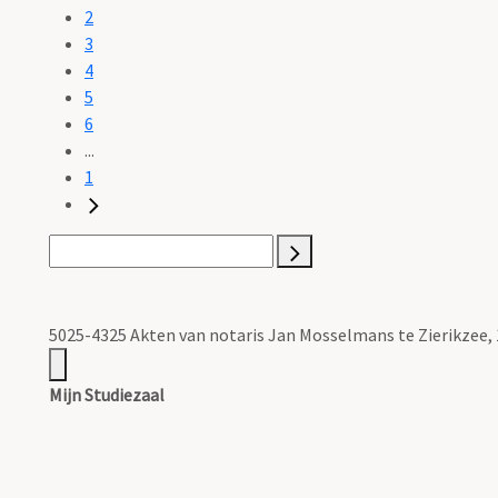
2
3
4
5
6
...
1
5025-4325 Akten van notaris Jan Mosselmans te Zierikzee,
Mijn Studiezaal