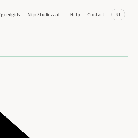
fgoedgids
Mijn Studiezaal
Help
Contact
NL