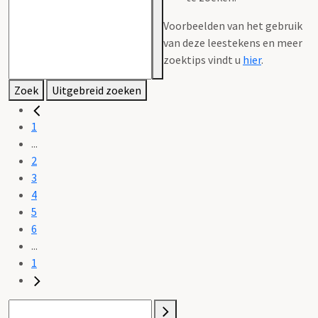
Voorbeelden van het gebruik
van deze leestekens en meer
zoektips vindt u
hier
.
Zoek
Uitgebreid zoeken
1
...
2
3
4
5
6
...
1