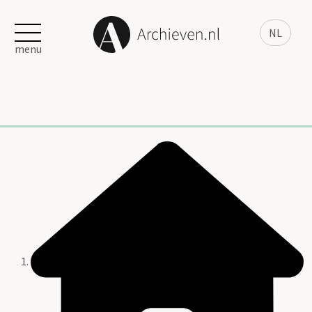
NL
menu