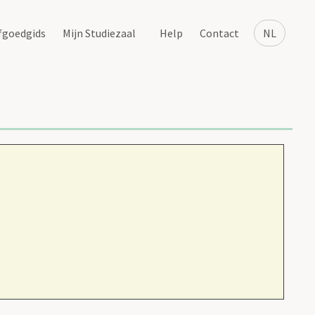
fgoedgids
Mijn Studiezaal
Help
Contact
NL