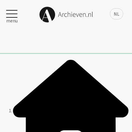
NL
menu