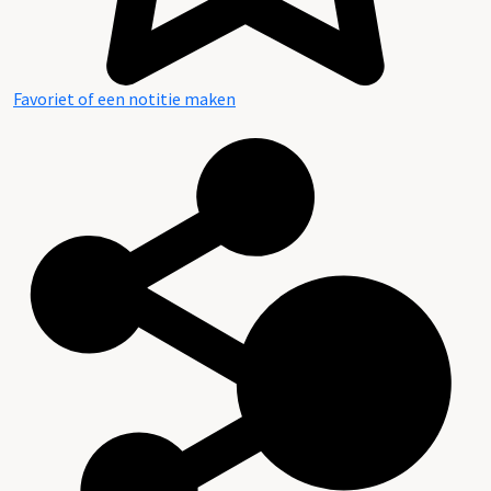
Favoriet of een notitie maken