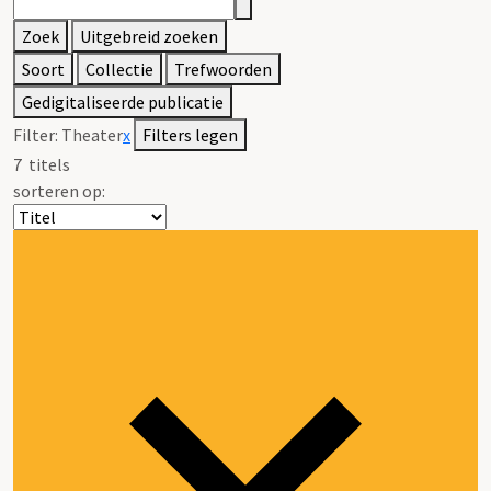
Zoek
Uitgebreid zoeken
Soort
Collectie
Trefwoorden
Gedigitaliseerde publicatie
Filter:
Theater
x
Filters legen
7
titels
sorteren op: