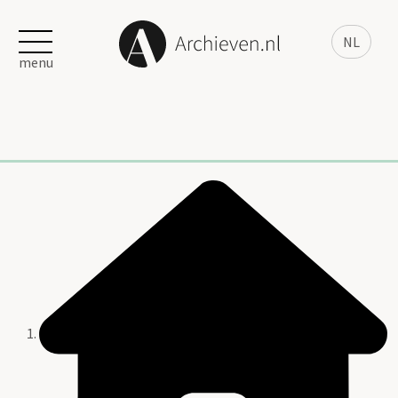
NL
menu