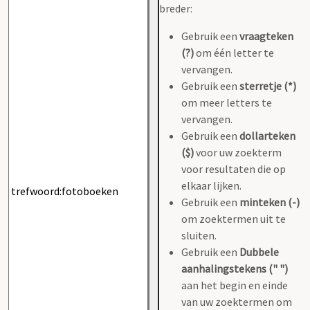
breder:
Gebruik een
vraagteken
(?)
om één letter te
vervangen.
Gebruik een
sterretje (*)
om meer letters te
vervangen.
Gebruik een
dollarteken
($)
voor uw zoekterm
voor resultaten die op
elkaar lijken.
Gebruik een
minteken (-)
om zoektermen uit te
sluiten.
Gebruik een
Dubbele
aanhalingstekens (" ")
aan het begin en einde
van uw zoektermen om