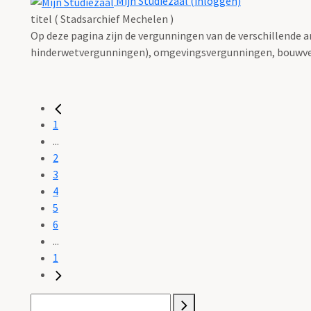
Mijn Studiezaal (inloggen)
titel ( Stadsarchief Mechelen )
Op deze pagina zijn de vergunningen van de verschillende 
hinderwetvergunningen), omgevingsvergunningen, bouwve
1
...
2
3
4
5
6
...
1