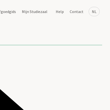
fgoedgids
Mijn Studiezaal
Help
Contact
NL