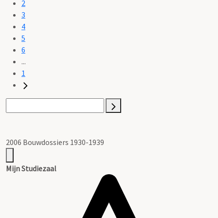
2
3
4
5
6
...
1
2006 Bouwdossiers 1930-1939
Mijn Studiezaal