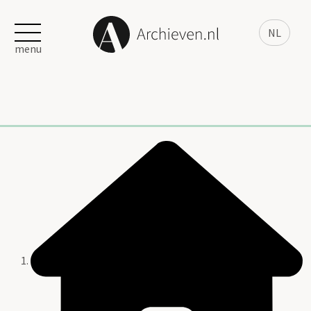
NL
menu