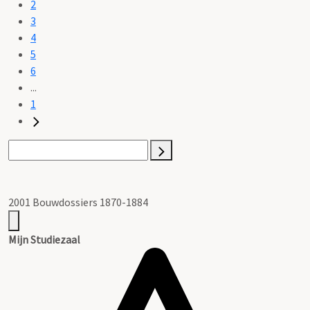
2
3
4
5
6
...
1
2001 Bouwdossiers 1870-1884
Mijn Studiezaal