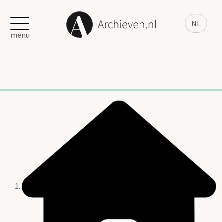
NL
menu