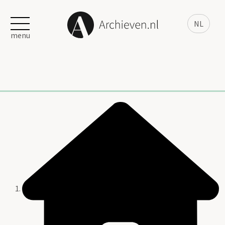
NL
menu