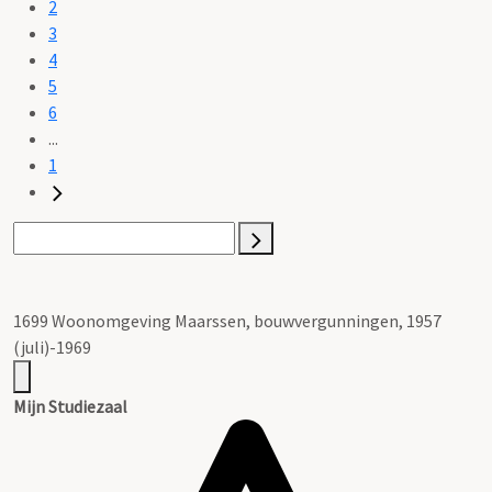
2
3
4
5
6
...
1
1699 Woonomgeving Maarssen, bouwvergunningen, 1957
(juli)-1969
Mijn Studiezaal