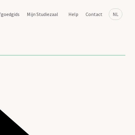
fgoedgids
Mijn Studiezaal
Help
Contact
NL