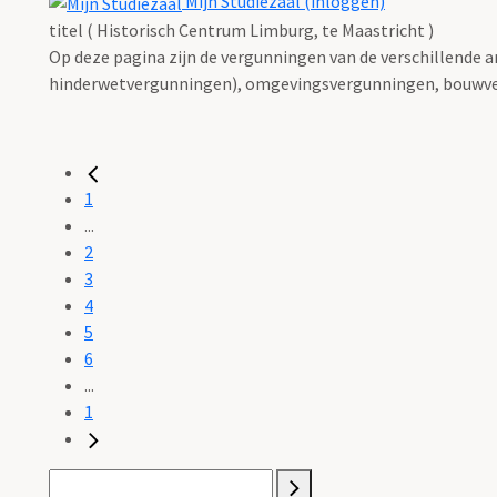
Mijn Studiezaal (inloggen)
titel ( Historisch Centrum Limburg, te Maastricht )
Op deze pagina zijn de vergunningen van de verschillende 
hinderwetvergunningen), omgevingsvergunningen, bouwve
1
...
2
3
4
5
6
...
1