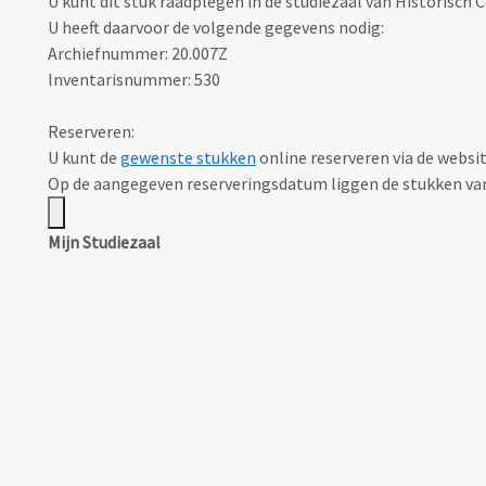
U kunt dit stuk raadplegen in de studiezaal van Historisch
U heeft daarvoor de volgende gegevens nodig:
Archiefnummer: 20.007Z
Inventarisnummer: 530
Reserveren:
U kunt de
gewenste stukken
online reserveren via de websi
Op de aangegeven reserveringsdatum liggen de stukken vana
Mijn Studiezaal