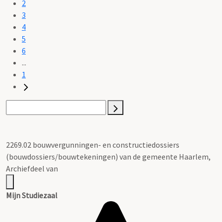
2
3
4
5
6
...
1
2269.02 bouwvergunningen- en constructiedossiers
(bouwdossiers/bouwtekeningen) van de gemeente Haarlem,
Archiefdeel van
Mijn Studiezaal