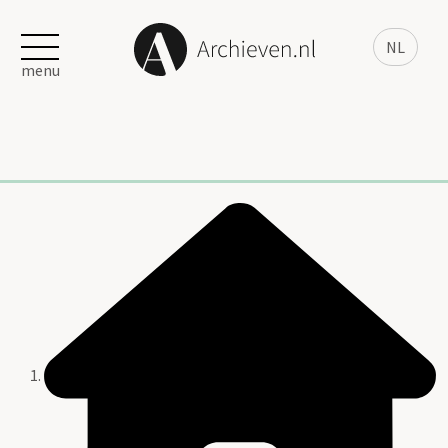
NL
menu