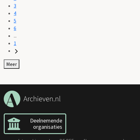
3
4
5
6
...
1
Meer
Deelnemende
organisaties