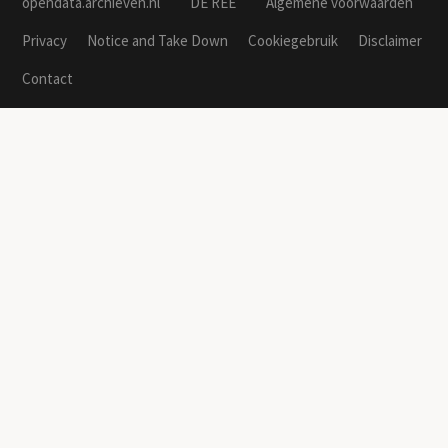
opendata.archieven.nl
DE REE
Algemene voorwaarden
Privacy
Notice and Take Down
Cookiegebruik
Disclaimer
Contact