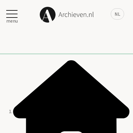
NL
menu