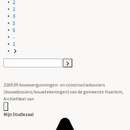
2
3
4
5
6
...
1
2269.09 bouwvergunningen- en constructiedossiers
(bouwdossiers/bouwtekeningen) van de gemeente Haarlem,
Archiefdeel van
Mijn Studiezaal