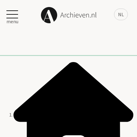
NL
menu