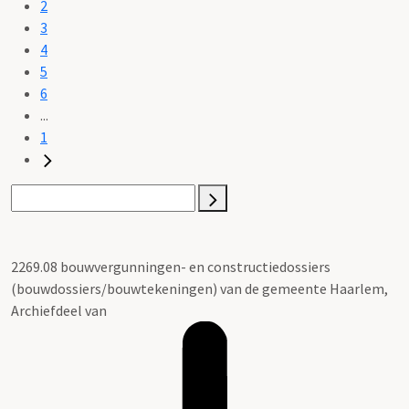
2
3
4
5
6
...
1
2269.08 bouwvergunningen- en constructiedossiers
(bouwdossiers/bouwtekeningen) van de gemeente Haarlem,
Archiefdeel van