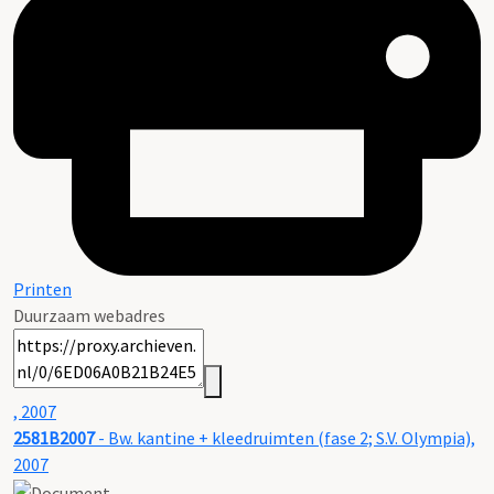
Printen
Duurzaam webadres
, 2007
2581B2007
- Bw. kantine + kleedruimten (fase 2; S.V. Olympia),
2007