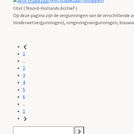
Mijn Studiezaal (inloggen)
titel ( Noord-Hollands Archief )
Op deze pagina zijn de vergunningen van de verschillende 
hinderwetvergunningen), omgevingsvergunningen, bouwve
1
...
2
3
4
5
6
...
1