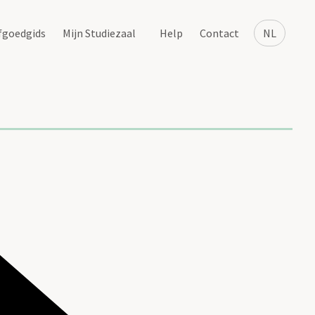
fgoedgids
Mijn Studiezaal
Help
Contact
NL