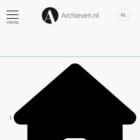
NL
menu