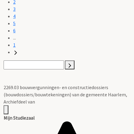
2
3
4
5
6
...
1
2269.03 bouwvergunningen- en constructiedossiers
(bouwdossiers/bouwtekeningen) van de gemeente Haarlem,
Archiefdeel van
Mijn Studiezaal