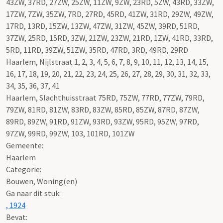
43ZW, 37RD, 27ZW, 25ZW, 11ZW, 9ZW, 23RD, 5ZW, 43RD, 33ZW,
17ZW, 7ZW, 35ZW, 7RD, 27RD, 45RD, 41ZW, 31RD, 29ZW, 49ZW,
17RD, 13RD, 15ZW, 13ZW, 47ZW, 31ZW, 45ZW, 39RD, 51RD,
37ZW, 25RD, 15RD, 3ZW, 21ZW, 23ZW, 21RD, 1ZW, 41RD, 33RD,
5RD, 11RD, 39ZW, 51ZW, 35RD, 47RD, 3RD, 49RD, 29RD
Haarlem, Nijlstraat 1, 2, 3, 4, 5, 6, 7, 8, 9, 10, 11, 12, 13, 14, 15,
16, 17, 18, 19, 20, 21, 22, 23, 24, 25, 26, 27, 28, 29, 30, 31, 32, 33,
34, 35, 36, 37, 41
Haarlem, Slachthuisstraat 75RD, 75ZW, 77RD, 77ZW, 79RD,
79ZW, 81RD, 81ZW, 83RD, 83ZW, 85RD, 85ZW, 87RD, 87ZW,
89RD, 89ZW, 91RD, 91ZW, 93RD, 93ZW, 95RD, 95ZW, 97RD,
97ZW, 99RD, 99ZW, 103, 101RD, 101ZW
Gemeente:
Haarlem
Categorie:
Bouwen, Woning(en)
Ga naar dit stuk:
, 1924
Bevat: