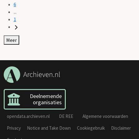
6
...
1
Meer
Deelnemende
organisaties
opendata.archieven.nl
DE REE
Algemene voorwaarden
Privacy
Notice and Take Down
Cookiegebruik
Disclaimer