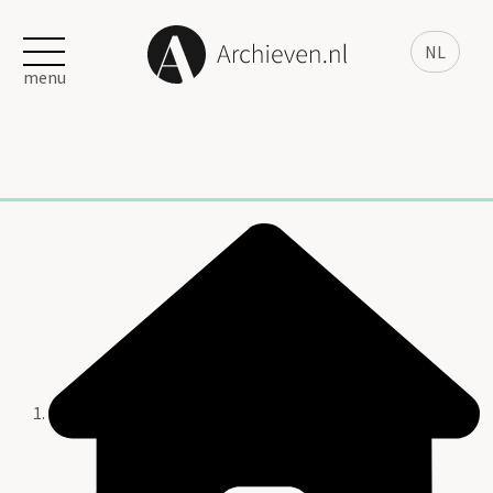
NL
menu