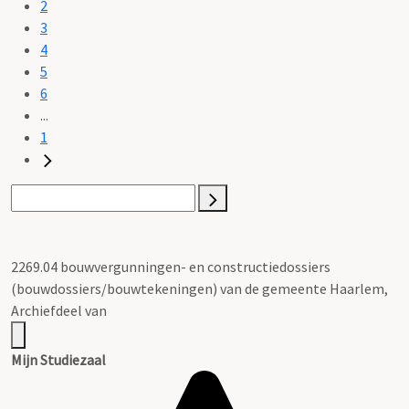
2
3
4
5
6
...
1
2269.04 bouwvergunningen- en constructiedossiers
(bouwdossiers/bouwtekeningen) van de gemeente Haarlem,
Archiefdeel van
Mijn Studiezaal