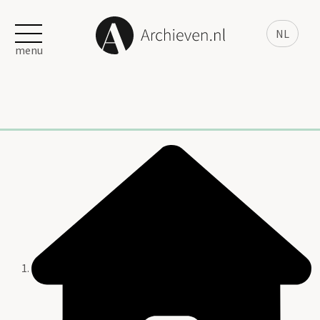
NL
menu