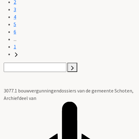
2
3
4
5
6
...
1
3077.1 bouwvergunningendossiers van de gemeente Schoten,
Archiefdeel van