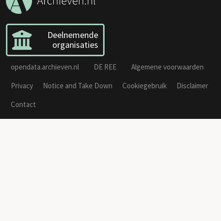
Deelnemende
organisaties
opendata.archieven.nl
DE REE
Algemene voorwaarden
Privacy
Notice and Take Down
Cookiegebruik
Disclaimer
Contact