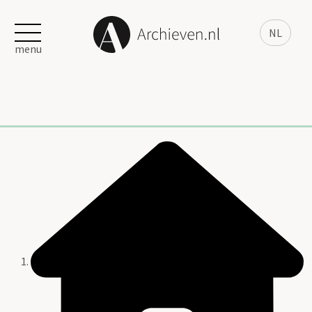
NL
menu