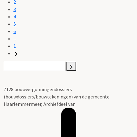
2
3
4
5
6
...
1
7128 bouwvergunningendossiers
(bouwdossiers/bouwtekeningen) van de gemeente
Haarlemmermeer, Archiefdeel van