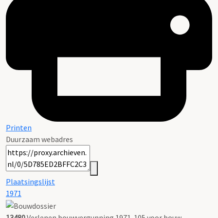
Printen
Duurzaam webadres
Plaatsingslijst
1971
13480
Verlenen bouwvergunning 1971-105 voor bouw