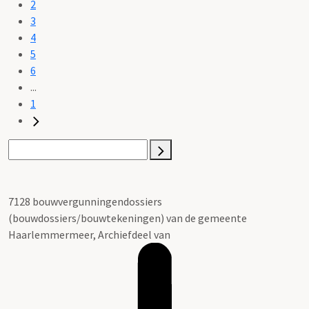
2
3
4
5
6
...
1
7128 bouwvergunningendossiers
(bouwdossiers/bouwtekeningen) van de gemeente
Haarlemmermeer, Archiefdeel van