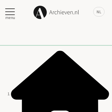
NL
menu