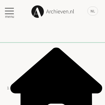
NL
menu