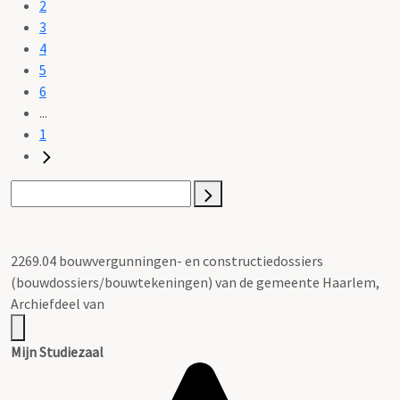
2
3
4
5
6
...
1
2269.04 bouwvergunningen- en constructiedossiers
(bouwdossiers/bouwtekeningen) van de gemeente Haarlem,
Archiefdeel van
Mijn Studiezaal