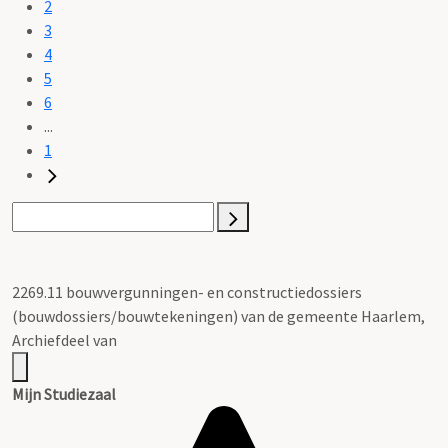
2
3
4
5
6
...
1
2269.11 bouwvergunningen- en constructiedossiers
(bouwdossiers/bouwtekeningen) van de gemeente Haarlem,
Archiefdeel van
Mijn Studiezaal