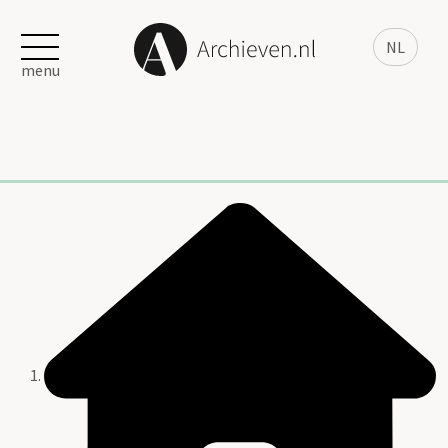
NL
menu