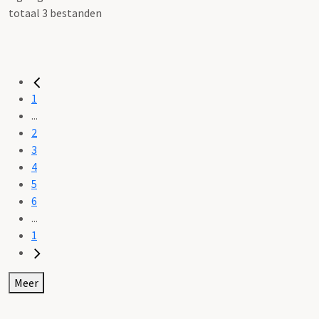
totaal 3 bestanden
1
...
2
3
4
5
6
...
1
Meer