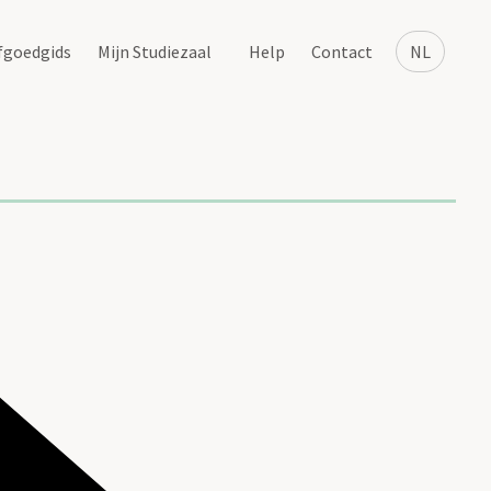
fgoedgids
Mijn Studiezaal
Help
Contact
NL