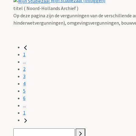
Mijn Studiezaal (inloggen)
titel ( Noord-Hollands Archief )
Op deze pagina zijn de vergunningen van de verschillende 
hinderwetvergunningen), omgevingsvergunningen, bouwve
1
...
2
3
4
5
6
...
1