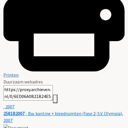
Printen
Duurzaam webadres
, 2007
2581B2007
- Bw. kantine + kleedruimten (fase 2; S.V. Olympia),
2007