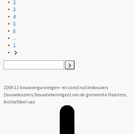
2
3
4
5
6
...
1
2269.11 bouwvergunningen- en constructiedossiers
(bouwdossiers/bouwtekeningen) van de gemeente Haarlem,
Archiefdeel van