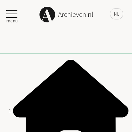
NL
menu